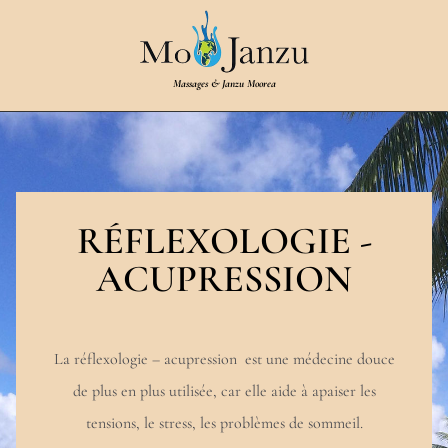
Massages & Janzu Moorea
RÉFLEXOLOGIE -
ACUPRESSION
La réflexologie – acupression est une médecine douce
de plus en plus utilisée, car elle aide à apaiser les
tensions, le stress, les problèmes de sommeil.