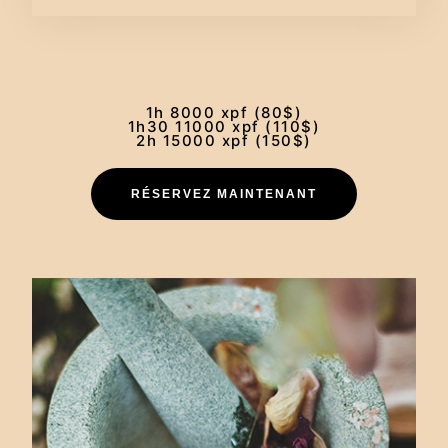
1h 8000 xpf (80$)
1h30 11000 xpf (110$)
2h 15000 xpf (150$)
RÉSERVEZ MAINTENANT